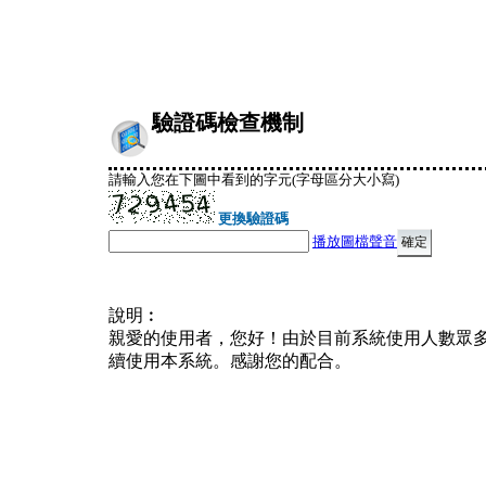
驗證碼檢查機制
請輸入您在下圖中看到的字元(字母區分大小寫)
更換驗證碼
播放圖檔聲音
說明︰
親愛的使用者，您好！由於目前系統使用人數眾
續使用本系統。感謝您的配合。