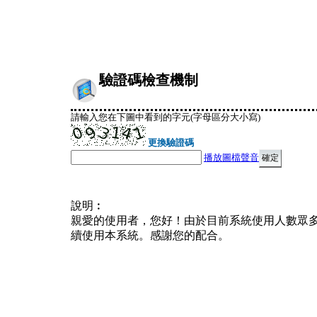
驗證碼檢查機制
請輸入您在下圖中看到的字元(字母區分大小寫)
更換驗證碼
播放圖檔聲音
說明︰
親愛的使用者，您好！由於目前系統使用人數眾
續使用本系統。感謝您的配合。