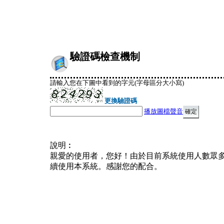
驗證碼檢查機制
請輸入您在下圖中看到的字元(字母區分大小寫)
更換驗證碼
播放圖檔聲音
說明︰
親愛的使用者，您好！由於目前系統使用人數眾
續使用本系統。感謝您的配合。