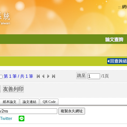
網
:::
功
能
切
換
導
覽
/1
頁
第 1 筆 / 共 1 筆
列
紙本論文
論文連結
QR Code
複製永久網址
Twitter