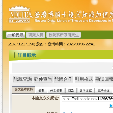
跳
臺
到
灣
主
博
要
碩
內
士
容
論
文
(216.73.217.150) 您好！臺灣時間：2026/08/06 22:41
加
值
:::
詳目顯示
系
統
論文基本資料
摘要
外文摘要
目次
參考文獻
電子全文
本論文永久網址
: