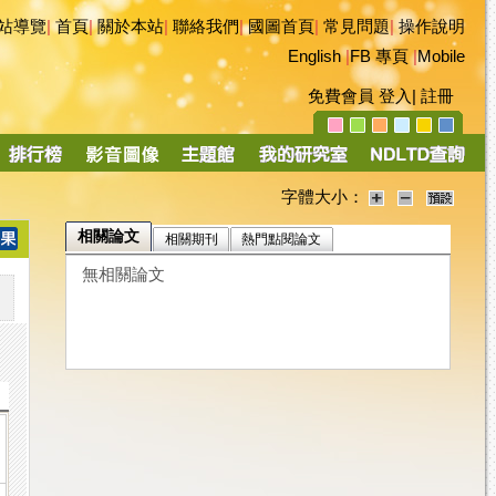
站導覽
|
首頁
|
關於本站
|
聯絡我們
|
國圖首頁
|
常見問題
|
操作說明
English
|
FB 專頁
|
Mobile
免費會員
登入
|
註冊
字體大小：
相關論文
相關期刊
熱門點閱論文
無相關論文