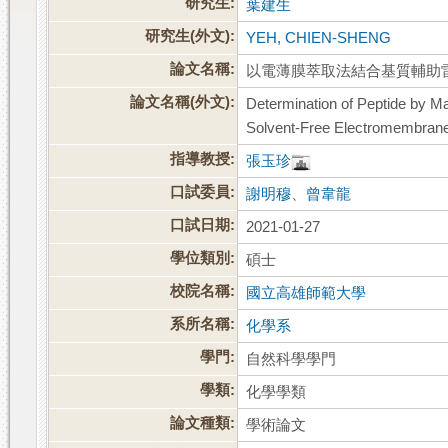
研究生:
葉建生
研究生(外文):
YEH, CHIEN-SHENG
論文名稱:
以電薄膜萃取法結合基質輔助
論文名稱(外文):
Determination of Peptide by M
Solvent-Free Electromembrane
指導教授:
張玉珍
口試委員:
謝明穆
、
曾韋龍
口試日期:
2021-01-27
學位類別:
碩士
校院名稱:
國立高雄師範大學
系所名稱:
化學系
學門:
自然科學學門
學類:
化學學類
論文種類:
學術論文