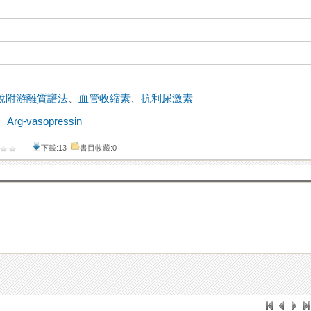
脫附游離質譜法
、
血管收縮素
、
抗利尿激素
、
Arg-vasopressin
下載:13
書目收藏:0