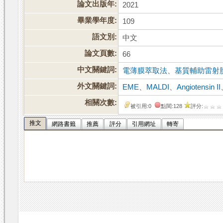
論文出版年:
2021
畢業學年度:
109
語文別:
中文
論文頁數:
66
中文關鍵詞:
電薄膜萃取法
、
基質輔助雷射
外文關鍵詞:
EME
、
MALDI
、
Angiotensin II
相關次數:
被引用:0
點閱:128
評分:
推文
網路書籤
推薦
評分
引用網址
轉寄