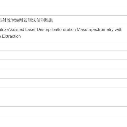
雷射脫附游離質譜法偵測胜肽
atrix-Assisted Laser Desorption/Ionization Mass Spectrometry with
 Extraction