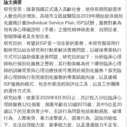
論文摘要
研究背景：隨著我國正式邁入高齡社會，使得長期照顧需求
人數也同步增加。高雄市立凱旋醫院自2019年開始提供個別
化服務計畫(Individual Service Plan, ISP)試辦，服務對象為
領有身心障礙證明（手冊）之慢性精神病患者、自閉症者、
智能障礙者及失智症者。
研究目的：有鑒於ISP是一項全新的業務，本研究擬採用行
動研究以結合研究和行動來解決實務問題，以確保專業執行
方式可以協助個案改善問題，研究目的如下：分析臨床心理
師執行個別化服務之歷程，其行動策略為何？哪些臨床心理
師的訓練背景與心理治療技術可應用於個別化服務？探究臨
床心理師執行長照個別化服務的專業賦能內涵，以及建構
ISP服務的模式，包含作業流程與評估工具，以及工作團隊
的運作方式等。
研究結果：收案至2020年9月30日止，共計投入10位臨床心
理師服務12位個案，個案年齡自10歲到70歲，其中5位是20
歲以下的兒童與青少年。主訴行為問題包括衝動易怒、破壞
行為、人際衝突、暴力攻擊家人、固著行為、認知功能低
下、生活自理能力差、家事能力差、以及溝通能力不足等。