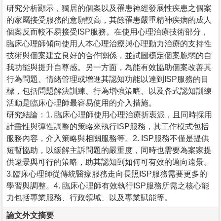
研究分析顯示，獨居的個案以及罹患神經發展性疾患之個案
的家屬接受服務的意願較高，其餘罹患嚴重精神疾病的成人
個案反而較不易接受ISP服務。在使用心理治療技術部分，
臨床心理師傾向使用人本心理治療與心理動力治療的支持性
技術與個案建立良好的合作關係，並試圖穩定個案脆弱的自
我功能與提升自尊感。另一方面，為能有效協助個案改善其
行為問題、情緒管理或增進其認知功能以達到ISP服務的目
標，包括問題解決訓練、行為增強策略、以及各式認知訓練
活動是臨床心理師最容易使用的介入措施。
研究結論：1. 臨床心理師使用心理治療折衷派，且同時採用
計畫性與彈性調整的策略來執行ISP服務，其工作模式包括
服務內容，介入策略與相關服務等。2. ISP服務不僅是提供
短暫協助，以緩解主訴問題的嚴重度，同時也需要為案家提
供遠景與可行的策略，助其認知到如何可有效的邁向遠景。
3.臨床心理師從傳統醫療服務走向長照ISP服務需要更多的
學習與調整。4. 臨床心理師有效執行ISP服務所需之核心能
力包括專業服務、行政領域、以及專業賦能等。
論文外文摘要