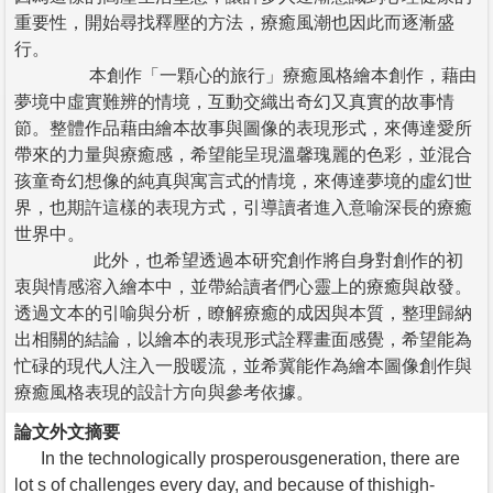
重要性，開始尋找釋壓的方法，療癒風潮也因此而逐漸盛
行。
本創作「一顆心的旅行」療癒風格繪本創作，藉由
夢境中虛實難辨的情境，互動交織出奇幻又真實的故事情
節。整體作品藉由繪本故事與圖像的表現形式，來傳達愛所
帶來的力量與療癒感，希望能呈現溫馨瑰麗的色彩，並混合
孩童奇幻想像的純真與寓言式的情境，來傳達夢境的虛幻世
界，也期許這樣的表現方式，引導讀者進入意喻深長的療癒
世界中。
此外，也希望透過本研究創作將自身對創作的初
衷與情感溶入繪本中，並帶給讀者們心靈上的療癒與啟發。
透過文本的引喻與分析，瞭解療癒的成因與本質，整理歸納
出相關的結論，以繪本的表現形式詮釋畫面感覺，希望能為
忙碌的現代人注入一股暖流，並希冀能作為繪本圖像創作與
療癒風格表現的設計方向與參考依據。
論文外文摘要
In the technologically prosperousgeneration, there are
lot s of challenges every day, and because of thishigh-