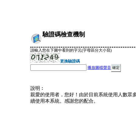
驗證碼檢查機制
請輸入您在下圖中看到的字元(字母區分大小寫)
更換驗證碼
播放圖檔聲音
說明︰
親愛的使用者，您好！由於目前系統使用人數眾
續使用本系統。感謝您的配合。