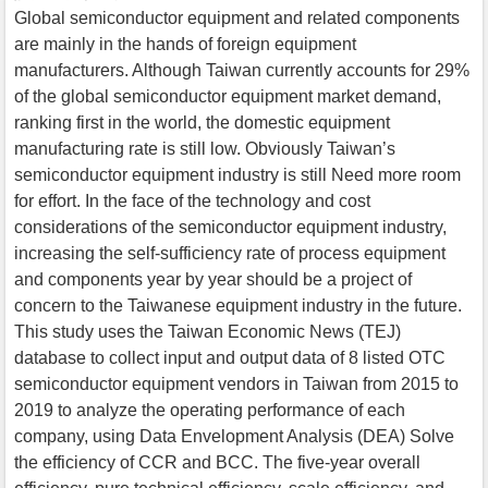
Global semiconductor equipment and related components
are mainly in the hands of foreign equipment
manufacturers. Although Taiwan currently accounts for 29%
of the global semiconductor equipment market demand,
ranking first in the world, the domestic equipment
manufacturing rate is still low. Obviously Taiwan’s
semiconductor equipment industry is still Need more room
for effort. In the face of the technology and cost
considerations of the semiconductor equipment industry,
increasing the self-sufficiency rate of process equipment
and components year by year should be a project of
concern to the Taiwanese equipment industry in the future.
This study uses the Taiwan Economic News (TEJ)
database to collect input and output data of 8 listed OTC
semiconductor equipment vendors in Taiwan from 2015 to
2019 to analyze the operating performance of each
company, using Data Envelopment Analysis (DEA) Solve
the efficiency of CCR and BCC. The five-year overall