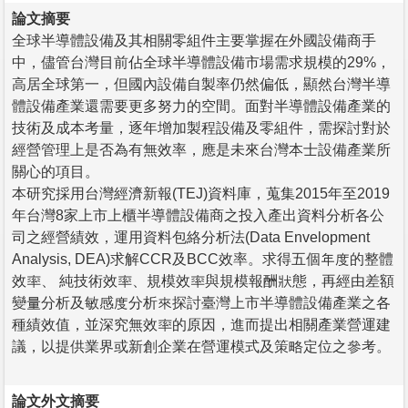
論文摘要
全球半導體設備及其相關零組件主要掌握在外國設備商手
中，儘管台灣目前佔全球半導體設備市場需求規模的29%，
高居全球第一，但國內設備自製率仍然偏低，顯然台灣半導
體設備產業還需要更多努力的空間。面對半導體設備產業的
技術及成本考量，逐年增加製程設備及零組件，需探討對於
經營管理上是否為有無效率，應是未來台灣本士設備產業所
關心的項目。
本研究採用台灣經濟新報(TEJ)資料庫，蒐集2015年至2019
年台灣8家上市上櫃半導體設備商之投入產出資料分析各公
司之經營績效，運用資料包絡分析法(Data Envelopment
Analysis, DEA)求解CCR及BCC效率。求得五個年度的整體
效率、 純技術效率、規模效率與規模報酬狀態，再經由差額
變量分析及敏感度分析來探討臺灣上市半導體設備產業之各
種績效值，並深究無效率的原因，進而提出相關產業營運建
議，以提供業界或新創企業在營運模式及策略定位之參考。
論文外文摘要