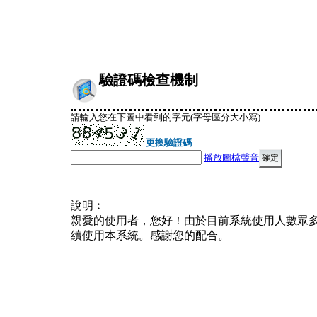
驗證碼檢查機制
請輸入您在下圖中看到的字元(字母區分大小寫)
更換驗證碼
播放圖檔聲音
說明︰
親愛的使用者，您好！由於目前系統使用人數眾
續使用本系統。感謝您的配合。