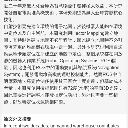
近二十年來無人化倉庫為智慧物流中發揮極大效益，本研究
開發自駕電動堆高機技術，本研究期望為無人倉庫貢獻核心
技術。
自駕技術要先建立環境的電子地圖，然後機器人能夠在環境
中定位以及自主巡航。本研究利用Hector Mapping建立地
圖，其特點是建立地圖不必里程計，因此建立地圖時不必引
導著笨重的堆高機在環境中走一遍。另外本研究也利用自適
應蒙地卡羅定位在所建立的地圖中定位。整個系統都在開放
源的機器人作業系統(Robot Operating Systems; ROS)開
發，因此也利用ROS中的運動規劃與導航系統(Navigation
System)，開發電動堆高機的運動控制能力。然而ROS中自
適應蒙地卡羅定位法多使用於三百六十度光達，但基於成本
考量，本研究使用掃描範圍只有72度(水平)的平面3D光達，
因此需要進行調整才能發揮定位功能，另外也需要一些措
施，以改善定位收斂綁架問題。
論文外文摘要
In recent two decades, unmanned warehouse contributes