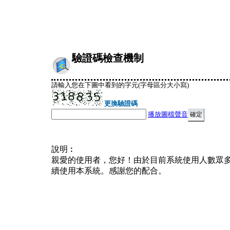
驗證碼檢查機制
請輸入您在下圖中看到的字元(字母區分大小寫)
更換驗證碼
播放圖檔聲音
說明︰
親愛的使用者，您好！由於目前系統使用人數眾
續使用本系統。感謝您的配合。