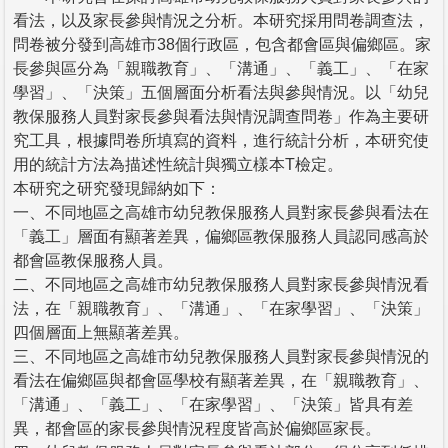
看法，以及家長參與情況之分析。本研究採用問卷調查法，
問卷被分發到高雄市38個行政區，包含都會區與偏鄉區。家
長參與區分為「親職教育」、「溝通」、「義工」、「在家
學習」、「決策」五個層面分析看法與參與情況。以「幼兒
教保服務人員對家長參與看法與情況調查問卷」作為主要研
究工具，根據問卷所填寫的資料，進行統計分析，本研究使
用的統計方法為描述性統計與獨立樣本T檢定。
本研究之研究發現歸納如下：
一、不同地區之高雄市幼兒教保服務人員對家長參與看法在
「義工」層面有顯著差異，偏鄉區教保服務人員認同感高於
都會區教保服務人員。
二、不同地區之高雄市幼兒教保服務人員對家長參與情況看
法，在「親職教育」、「溝通」、「在家學習」、「決策」
四個層面上無顯著差異。
三、不同地區之高雄市幼兒教保服務人員對家長參與情況的
看法在偏鄉區與都會區學校有顯著差異，在「親職教育」、
「溝通」、「義工」、「在家學習」、「決策」皆具有差
異，都會區的家長參與情況程度皆高於偏鄉區家長。