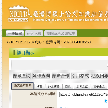
跳
臺
到
灣
主
博
要
碩
內
士
容
論
文
(216.73.217.178) 您好！臺灣時間：2026/08/08 05:53
加
值
:::
詳目顯示
系
統
論文基本資料
摘要
外文摘要
目次
參考文獻
電子全文
本論文永久網址
: