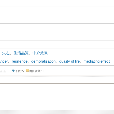
、
失志
、
生活品質
、
中介效果
ancer
、
resilience
、
demoralization
、
quality of life
、
mediating effect
下載:27
書目收藏:10