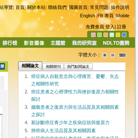
站導覽
|
首頁
|
關於本站
|
聯絡我們
|
國圖首頁
|
常見問題
|
操作說明
English
|
FB 專頁
|
Mobile
免費會員
登入
|
註冊
字體大小：
相關論文
相關期刊
熱門點閱論文
1.
癌症病人自殺意念與心理痛苦、憂鬱、失志
之相關性研究
2.
癌症患者之心裡彈性力與挫折復原力相關性
探討
3.
腦瘤患者之復原力與生活品質及其相關因素
之探討
4.
新診斷癌症青少年之疾病症狀與復原力
5.
肺癌病人生活品質及其相關因素