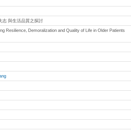
失志 與生活品質之探討
g Resilience, Demoralization and Quality of Life in Older Patients
ang