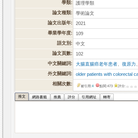
學類:
護理學類
論文種類:
學術論文
論文出版年:
2021
畢業學年度:
109
語文別:
中文
論文頁數:
102
中文關鍵詞:
大腸直腸癌老年患者
、
復原力
外文關鍵詞:
older patients with colorectal c
相關次數:
被引用:
4
點閱:473
評分:
推文
網路書籤
推薦
評分
引用網址
轉寄