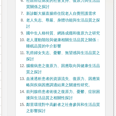
6.
社區癌症病友的社會支持、復原力與生活品
質關係之探討
7.
新診斷大腸直腸癌住院老人自覺照護需求
8.
老人失志、尊嚴、身體功能與生活品質之探
討
9.
國中生人格特質、網路成癮和復原力之研究
10.
老人運動階段與健康相關生活品質之關係：
睡眠品質的中介影響
11.
乳癌婦女失志、憂鬱、無望感與生活品質之
探討
12.
腦瘤病患之復原力、因應取向與健康生活品
質之探討
13.
血液透析患者的資源流失、復原力、因應策
略與疾病因應調適結果之關連性研究。
14.
前列腺癌患者術後之復原力、憂鬱、症狀困
擾與生活品質之相關性探討
15.
鄰里環境對中高齡者之社會參與和生活品質
之影響探討