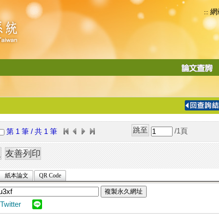
網
:::
功
能
切
換
導
覽
/1
頁
第 1 筆 / 共 1 筆
列
紙本論文
QR Code
複製永久網址
Twitter