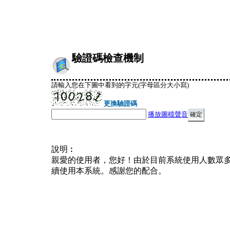
驗證碼檢查機制
請輸入您在下圖中看到的字元(字母區分大小寫)
更換驗證碼
播放圖檔聲音
說明︰
親愛的使用者，您好！由於目前系統使用人數眾
續使用本系統。感謝您的配合。