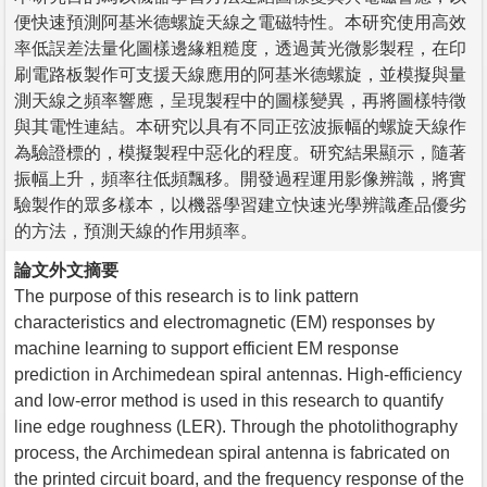
便快速預測阿基米德螺旋天線之電磁特性。本研究使用高效
率低誤差法量化圖樣邊緣粗糙度，透過黃光微影製程，在印
刷電路板製作可支援天線應用的阿基米德螺旋，並模擬與量
測天線之頻率響應，呈現製程中的圖樣變異，再將圖樣特徵
與其電性連結。本研究以具有不同正弦波振幅的螺旋天線作
為驗證標的，模擬製程中惡化的程度。研究結果顯示，隨著
振幅上升，頻率往低頻飄移。開發過程運用影像辨識，將實
驗製作的眾多樣本，以機器學習建立快速光學辨識產品優劣
的方法，預測天線的作用頻率。
論文外文摘要
The purpose of this research is to link pattern
characteristics and electromagnetic (EM) responses by
machine learning to support efficient EM response
prediction in Archimedean spiral antennas. High-efficiency
and low-error method is used in this research to quantify
line edge roughness (LER). Through the photolithography
process, the Archimedean spiral antenna is fabricated on
the printed circuit board, and the frequency response of the