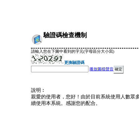
驗證碼檢查機制
請輸入您在下圖中看到的字元(字母區分大小寫)
更換驗證碼
播放圖檔聲音
說明︰
親愛的使用者，您好！由於目前系統使用人數眾
續使用本系統。感謝您的配合。