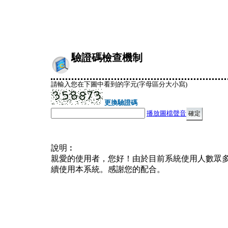
驗證碼檢查機制
請輸入您在下圖中看到的字元(字母區分大小寫)
更換驗證碼
播放圖檔聲音
說明︰
親愛的使用者，您好！由於目前系統使用人數眾
續使用本系統。感謝您的配合。