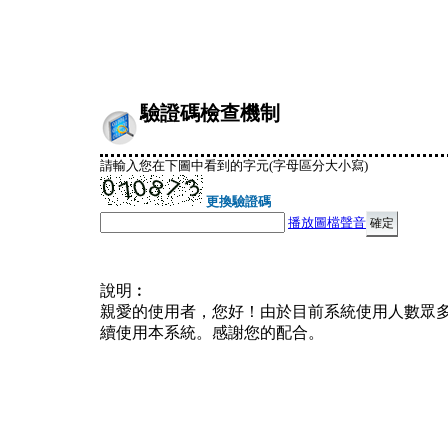
驗證碼檢查機制
請輸入您在下圖中看到的字元(字母區分大小寫)
更換驗證碼
播放圖檔聲音
說明︰
親愛的使用者，您好！由於目前系統使用人數眾
續使用本系統。感謝您的配合。