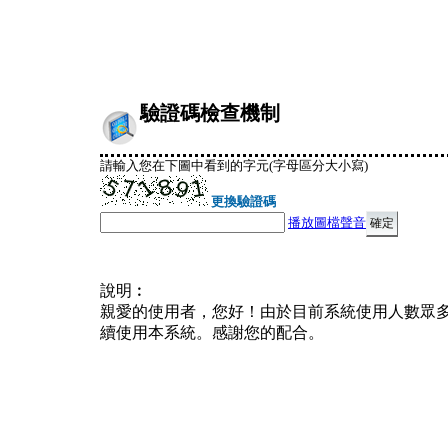
驗證碼檢查機制
請輸入您在下圖中看到的字元(字母區分大小寫)
更換驗證碼
播放圖檔聲音
說明︰
親愛的使用者，您好！由於目前系統使用人數眾
續使用本系統。感謝您的配合。