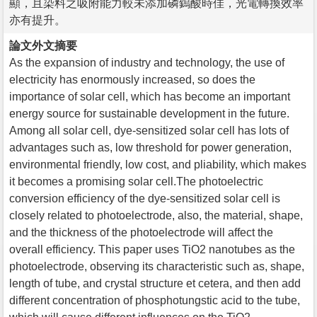
顯，且染料之吸附能力較未添加磷鎢酸時佳，光電轉換效率
亦有提升。
論文外文摘要
As the expansion of industry and technology, the use of
electricity has enormously increased, so does the
importance of solar cell, which has become an important
energy source for sustainable development in the future.
Among all solar cell, dye-sensitized solar cell has lots of
advantages such as, low threshold for power generation,
environmental friendly, low cost, and pliability, which makes
it becomes a promising solar cell.The photoelectric
conversion efficiency of the dye-sensitized solar cell is
closely related to photoelectrode, also, the material, shape,
and the thickness of the photoelectrode will affect the
overall efficiency. This paper uses TiO2 nanotubes as the
photoelectrode, observing its characteristic such as, shape,
length of tube, and crystal structure et cetera, and then add
different concentration of phosphotungstic acid to the tube,