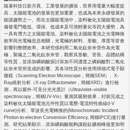
隨著科技日新月異、工業發展的擴張，世界用電量大幅度提
高，太陽能電池的發展也更加重要，也成為未來永續發展的
能源趨勢之一。而在太陽能電池中，染料敏化太陽能電池具
備發電門檻低、環保、低成本及可撓輕量化等四大優勢，為
一具有潛力之太陽能電池。染料敏化太陽能電池之光電轉換
效率與光電極息息相關，光電極的材料、形貌、厚度等皆會
影響到整體效率。本研究係利用二氧化鈦奈米管作為光電
極，製備之二氧化鈦奈米管，觀察其形貌、管長、晶體結構
等性質，並添加磷鎢酸探討添加不同濃度之磷鎢酸對二氧化
鈦奈米管所造成的影響。其各項性質分析使用掃描式電子顯
微鏡（Scanning Electron Microscope，簡稱SEM）、X-
Ray繞射分析（X-ray Diffractometer，簡稱XRD）進行檢
測，再以紫外-可見分光光度計（Ultraviolet–visible
spectroscopy，簡稱UV-Vis）量測其吸附效果，封裝完成之
染料敏化太陽能電池元件性質以電壓-電流特性曲線(I-V
curve)分析、單波長光電轉換的(Monochromatic Incident
Photon-to-electron Conversion Efficiency, 簡稱IPCE)進行量
測。研究結果顯示，添加磷鎢酸能夠讓銳鈦礦相峰值更加明