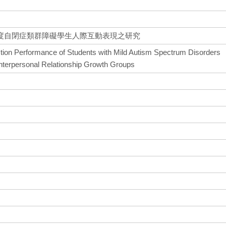
度自閉症類群障礙學生人際互動表現之研究
action Performance of Students with Mild Autism Spectrum Disorders
Interpersonal Relationship Growth Groups