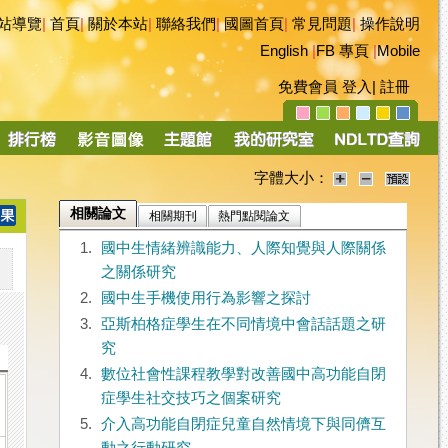
站導覽
|
首頁
|
關於本站
|
聯絡我們
|
國圖首頁
|
常見問題
|
操作說明
English
|
FB 專頁
|
Mobile
免費會員
登入
|
註冊
字體大小：
相關論文
相關期刊
熱門點閱論文
1.
國中生情緒辨識能力、人際知覺與人際關係
之關係研究
2.
國中生手機使用行為影響之探討
3.
亞斯柏格症學生在不同情境中會話話題之研
究
4.
數位社會性課程教學對改善國中高功能自閉
症學生社交技巧之個案研究
5.
介入高功能自閉症兒童自然情境下與同儕互