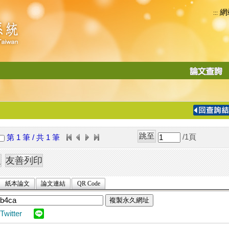
網
:::
功
能
切
換
導
覽
/1
頁
第 1 筆 / 共 1 筆
列
紙本論文
論文連結
QR Code
複製永久網址
Twitter