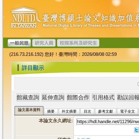
跳
臺
到
灣
主
博
要
碩
內
士
容
論
文
(216.73.216.192) 您好！臺灣時間：2026/08/08 02:59
加
值
:::
詳目顯示
系
統
論文基本資料
摘要
外文摘要
目次
參考文獻
電子全文
本論文永久網址
: