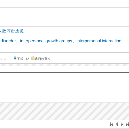
人際互動表現
 disorder
、
interpersonal growth groups
、
interpersonal interaction
下載:165
書目收藏:0