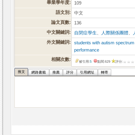
畢業學年度:
109
語文別:
中文
論文頁數:
136
中文關鍵詞:
自閉症學生
、
人際關係團體
、
外文關鍵詞:
students with autism spectrum
performance
相關次數:
被引用:
5
點閱:629
評分:
推文
網路書籤
推薦
評分
引用網址
轉寄