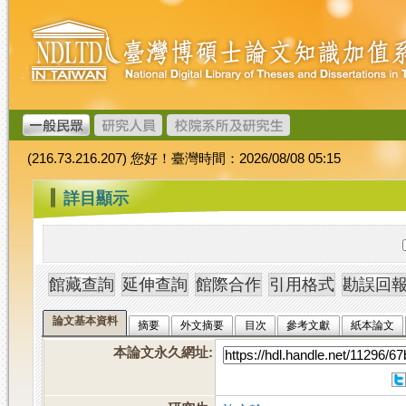
跳
臺
到
灣
主
博
要
碩
內
士
容
論
文
(216.73.216.207) 您好！臺灣時間：2026/08/08 05:15
加
值
:::
詳目顯示
系
統
論文基本資料
摘要
外文摘要
目次
參考文獻
紙本論文
本論文永久網址
: