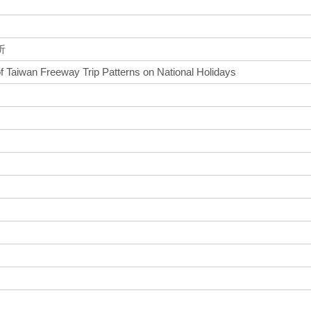
析
of Taiwan Freeway Trip Patterns on National Holidays