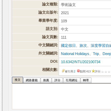
論文種類:
學術論文
論文出版年:
2021
畢業學年度:
109
語文別:
中文
論文頁數:
111
中文關鍵詞:
國定假日
、
旅次
、
深度學習自
外文關鍵詞:
National Holidays
、
Trip
、
Deep
DOI:
10.6342/NTU202100734
相關次數:
被引用:
2
點閱:413
評分:
推文
網路書籤
推薦
評分
引用網址
轉寄