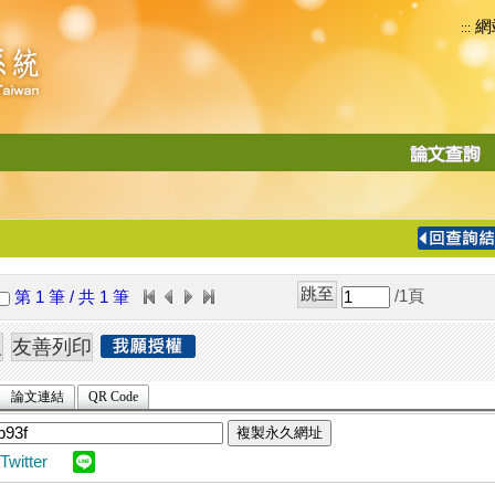
網
:::
功
能
切
換
導
覽
/1
頁
第 1 筆 / 共 1 筆
列
論文連結
QR Code
複製永久網址
Twitter