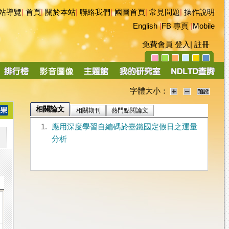
站導覽
|
首頁
|
關於本站
|
聯絡我們
|
國圖首頁
|
常見問題
|
操作說明
English
|
FB 專頁
|
Mobile
免費會員
登入
|
註冊
字體大小：
相關論文
相關期刊
熱門點閱論文
1.
應用深度學習自編碼於臺鐵國定假日之運量
分析