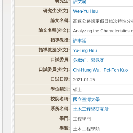
研究生:
許文瑜
研究生(外文):
Wen-Yu Hsu
論文名稱:
高速公路國定假日旅次特性分
論文名稱(外文):
Analyzing the Characteristics 
指導教授:
許聿廷
指導教授(外文):
Yu-Ting Hsu
口試委員:
吳繼虹
、
郭佩棻
口試委員(外文):
Chi-Hung Wu
、
Pei-Fen Kuo
口試日期:
2021-01-25
學位類別:
碩士
校院名稱:
國立臺灣大學
系所名稱:
土木工程學研究所
學門:
工程學門
學類:
土木工程學類