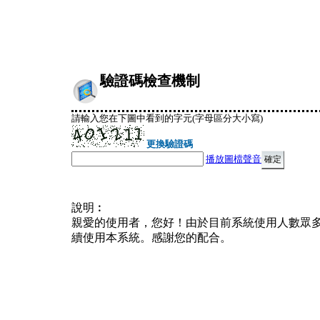
驗證碼檢查機制
請輸入您在下圖中看到的字元(字母區分大小寫)
更換驗證碼
播放圖檔聲音
說明︰
親愛的使用者，您好！由於目前系統使用人數眾
續使用本系統。感謝您的配合。