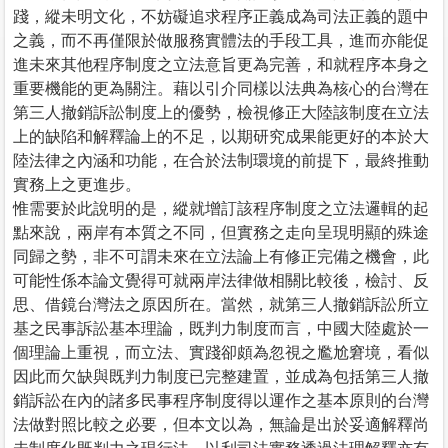
踐，縱未明文化，不妨礙追求程序正義成為司法正義的題中
之義，而不再僅限於做服務實體法的手段工具，進而亦能促
進未來其他程序制度之立法意旨更為完善，和就程序本身之
重要機能的更為關注。藉以引介同樣以法典為核心的台灣在
第三人撤銷訴訟制度上的優勢，檢視修正大陸該制度在立法
上的缺陷和解釋論上的不足，以期研究成果能更好的本於大
陸法律之內涵和功能，在合於法制環境的前提下，最終推動
實務上之更進步。
惟需要於此說明的是，縱就增訂該程序制度之立法邏輯的起
點來說，兩岸有本質之不同，但實務之走向呈現明顯的殊途
同歸之勢，非不可謂未來在立法論上有修正完備之機會，此
可能性係本論文覺得可就兩岸法律做相關比較後，檢討、反
思、借鏡台灣法之原因所在。當然，就第三人撤銷訴訟所立
基之民事訴訟基本理論，既判力制度而言，中國大陸處於一
個理論上重視，而立法、實踐卻頗為忽視之尷尬窘境，看似
因此而欠缺與既判力制度已完整建置，並成為包括第三人撤
銷訴訟在內的諸多民事程序制度得以運作之基本原則的台灣
法做對照比較之必要，但本文以為，無論是出於妥適解釋尚