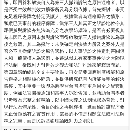
識，即回答和解決何人為第三人撤銷訴訟之原告適格者。以
是否受生效裁判效力擴張所及為分類依據，首先探討：未受
充足程序保障之特定受讓人、被擔當者為適格原告之情形，
和縱已受事前的程序保障，當第三人其真正之訴訟地位令其
即便參與訴訟亦無法為充分之攻擊防禦時，是否有必要視其
為非因己之原因未參與訴訟而得啟動第三人撤銷訴訟以為事
後之救濟。其二為探討：未受確定判決效力所及之案外人是
否必不具撤銷訴訟之原告適格，以人事訴訟之特定利害關係
人和一般債權人為適例，並嘗試就未有家事事件法之大陸現
行法制，從既判力對世效之觀念和法理推論來解釋該問題。
第四章歸納總結全文主要論點，再次簡要回應制度機能和原
告適格之相關核心問題，並提供研究範圍內所能展望的解決
路徑，其中重要一環即為應學習台灣增訂更為周全之配套制
度，例如法官職權通知和當事人訴訟告知，並藉助台灣學者
思考較為完整之解釋論，以中國大陸之法制現狀為背景，對
現行法為體系性、合目的性之再解釋後，進而檢討該程序要
真正發揮應有之實質作用，需要的不僅是相關立法或司法解
釋之完善，而是民訴基礎理論既判力之明朗。