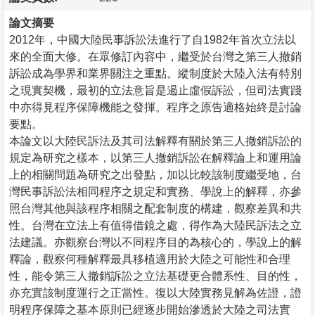
論文摘要
2012年，中國大陸民事訴訟法進行了自1982年首次立法以
來的全面大修。在眾修訂內容中，繼受於台灣之第三人撤銷
訴訟成為學界和業界關注之重點。縱制度於大陸入法有特別
之現實契機，最初的立法意旨是遏止虛假訴訟，但司法實踐
中亦得見程序保障機能之發揮。程序之原告適格始終是討論
要點。
本論文以大陸民訴法及其司法解釋有關於第三人撤銷訴訟的
規定為研究之樣本，以第三人撤銷訴訟在解釋論上和運用論
上的相關問題為研究之出發點，加以比較該制度繼受地，台
灣民事訴訟法相同程序之規定和實務、學說上的解釋，亦參
照台灣其他與該程序相關之配套制度的構建，觀察差異和共
性。台灣在立法上有值得借鏡之處，得作為大陸民訴法之立
法建議。亦觀察台灣以不同程序目的為核心的，學說上的解
釋論，觀察何種解釋最具移植適用於大陸之可能性和合理
性，能令第三人撤銷訴訟之立法基礎更合體系性、目的性，
亦充實該制度運行之正當性。復以大陸實務見解為佐證，證
明程序保障之基本原則已經逐步開始滲透於大陸之司法實