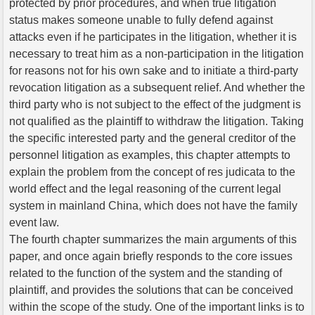
protected by prior procedures, and when true litigation
status makes someone unable to fully defend against
attacks even if he participates in the litigation, whether it is
necessary to treat him as a non-participation in the litigation
for reasons not for his own sake and to initiate a third-party
revocation litigation as a subsequent relief. And whether the
third party who is not subject to the effect of the judgment is
not qualified as the plaintiff to withdraw the litigation. Taking
the specific interested party and the general creditor of the
personnel litigation as examples, this chapter attempts to
explain the problem from the concept of res judicata to the
world effect and the legal reasoning of the current legal
system in mainland China, which does not have the family
event law.
The fourth chapter summarizes the main arguments of this
paper, and once again briefly responds to the core issues
related to the function of the system and the standing of
plaintiff, and provides the solutions that can be conceived
within the scope of the study. One of the important links is to