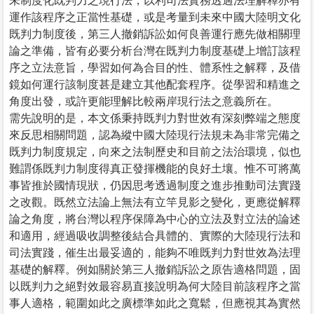
未制度化既判力之現行法，以利司法實務透過法理解釋亦有
運作該程序之正當性基礎，或是考量到未來中國大陸明文化
既判力制度後，第三人撤銷訴訟如何良善運行應先做相關理
論之準備，皆有必要分析台灣在既判力制度基礎上增訂該程
序之立法意旨，學習如何為合目的性、體系性之解釋，及借
鏡如何運行該制度甚是建立其他配套程序。從學習和精進之
角度出發，或許更能理解比較兩岸現行法之意義所在。
需先說明的是，本文係秉持既判力對世效有深刻弊端之態度
來反思相關問題，認為縱中國大陸現行法規未為非常完備之
既判力制度規定，向來之法制歷史和目前之法治環境，似也
難謂係既判力制度得真正發揮機能的良好土壤。惟不可將萬
事皆推於國情現狀，仍因思考透過制度之進步推動司法實踐
之改觀。既然立法論上無法有立竿見影之變化，更應從解釋
論之角度，將台灣以程序保障為中心的立法及對立法的論述
和適用，經過吸收調整後結合具體的、實際的大陸現行法和
司法實踐，催生出最妥適的，能夠不唯既判力對世效為法理
基礎的解釋。例如關於第三人撤銷訴訟之原告適格問題，固
以既判力之絕對效最容易直接說明為何大陸目前該程序之當
事人適格，範圍如此之廣標準如此之寬鬆，但應視其為實然