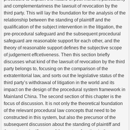
and complementariness the lawsuit of revocation by the
third party. This will lay the foundation for the analysis of the
relationship between the standing of plaintiff and the
qualification of the subject intervention in the litigation, the
pre-procedural safeguard and the subsequent procedural
safeguard are reasonable support for each other, and the
theory of reasonable support defines the subjective scope
of judgement effcetiveness. Then this section briefly
discusses what kind of the lawsuit of revocation by the third
party belongs to, focusing on the comparison of the
extraterritorial law, and sorts out the legislative status of the
third party’s withdrawal of litigation in the world and its
impact on the design of the procedural system framework in
Mainland China. The second section of this chapter is the
focus of discussion. It is not only the theoretical foundation
of the relevant procedural law concepts that need to be
constructed in this system, but also the precursor of the
subsequent discussion about the standing of plaintiff and