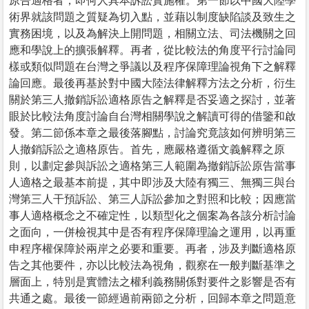
原告適格者，即何人具本訴訟實施權。第一節以中國大陸學
術界就該問題之質疑為切入點，並藉以制度缺陷談及致生之
實務困境，以及為解決上開問題，相關立法、司法機關之回
應和學說上的擴張解釋。再者，從比較法的角度平行討論同
樣或類似問題在台灣之爭議以及程序保障理論視角下之解釋
論回應。最後再基於對中國大陸法律解釋方法之分析，衍生
關於第三人撤銷訴訟適格原告之解釋是否妥適之探討，並著
眼於比較法角度討論自台灣相關學說之解讀可得的借鑒和啟
發。第二節係本章之最後落腳點，討論究竟該如何辨明第三
人撤銷訴訟之適格原告。首先，應嚴格遵循文義解釋之原
則，以劃定參與訴訟之適格第三人範圍為撤銷訴訟原告當事
人適格之最基本前提，其中即涉及大陸有獨三、無獨三與台
灣第三人干預訴訟、第三人訴訟參加之對照和比較；因應當
事人適格概念之不確定性，以類型化之個案為各該分析討論
之面向，一併檢視其中是否有程序保障理論之運用，以再重
申程序權保障於兩岸之必要和重要。再者，涉及判斷適格原
告之其他要件，亦以比較法為視角，觀察在一般判斷基準之
層面上，特別是實體法之權利義務關係對要件之影響是否有
共通之處。最後一節經過前兩節之分析，回歸本章之問題意