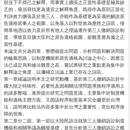
狀況下不得已之解釋。而事實上擴張之正當性基礎是極其缺
乏的，亟須尋找更為適宜之解釋角度。既得作為原則正當化
判決效力擴張及於第三人，亦能作為基礎更為妥適的解說原
告適格當事人之範圍，以免落入以對世效為應然之誤區，僅
簡單地憑以效力及於所有他人之理論運作第三人撤銷訴訟制
度，導致盲目擴大匡列之原告適格範圍，卻難覓應具備之正
當性基礎。
本論文共分為四章，整體循提出問題，分析問題和解決問題
的輪廓思路，以制度機能和原告適格為討論之中心，因應立
法已成定局和修法難度之高，嘗試將研究之重點更為集中於
解釋論之角度，以彌補立法論上業已存在之誤區。
第一章緒論說明本文之研究動機，基於第三人撤銷訴訟於中
國大陸之特殊性、必要性及因相關法理問題導致程序適用上
的諸多弊端，進而提出研究之問題意識，主要集中於制度機
能和適格主體方面。又因該程序制度基本完全繼受於台灣
法，說明將比較法內容多集中於台灣之重要性，突出程序保
障的視角。
第二章分二節。第一節以大陸民訴法就第三人撤銷訴訟制度
機能和相關爭議為觸發基礎，首先分析第三人撤銷訴訟之概