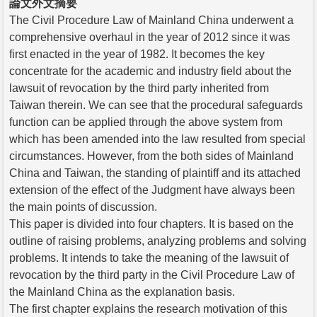
論文外文摘要
The Civil Procedure Law of Mainland China underwent a
comprehensive overhaul in the year of 2012 since it was
first enacted in the year of 1982. It becomes the key
concentrate for the academic and industry field about the
lawsuit of revocation by the third party inherited from
Taiwan therein. We can see that the procedural safeguards
function can be applied through the above system from
which has been amended into the law resulted from special
circumstances. However, from the both sides of Mainland
China and Taiwan, the standing of plaintiff and its attached
extension of the effect of the Judgment have always been
the main points of discussion.
This paper is divided into four chapters. It is based on the
outline of raising problems, analyzing problems and solving
problems. It intends to take the meaning of the lawsuit of
revocation by the third party in the Civil Procedure Law of
the Mainland China as the explanation basis.
The first chapter explains the research motivation of this