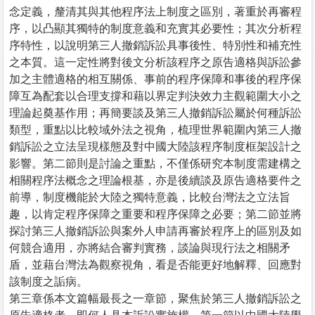
念定義，釐清其與其他程序法上制度之區別，著重於再審程
序，以凸顯其獨特的制度意義和充實其必要性；其次分析程
序特性，以說明第三人撤銷訴訟具事後性、特別性和補充性
之本質。這一定性將對後文分析該程序之原告適格與訴訟參
加之主體適格的相互關係、事前的程序保障和事後的程序保
障互為配套以合理支撐和藉以界定判決效力主觀範圍大小之
理論起奠基作用；再簡要談及第三人撤銷訴訟屬於何種訴訟
類型，重點以比較域外法之視角，梳理世界範圍內第三人撤
銷訴訟之立法呈現樣態及對中國大陸該程序制度框架設計之
影響。第二節則是討論之重點，不僅係研究本制度需建構之
相關程序法概念之理論根基，亦是後續談及原告適格要件之
前導，制度機能於大陸之獨特意義，比較台灣法之立法旨
趣，以肯定程序保障之重要和程序保障之必要；第二節並將
探討第三人撤銷訴訟與案外人申請再審於程序上的區別及如
何競合適用，亦將結合審判實務，談論與現行法之相關矛
盾，並藉台灣法為觀察視角，看是否能更好地解釋、回應對
該制度之詬病。
第三章係本文篇幅最長之一章節，聚焦於第三人撤銷訴訟之