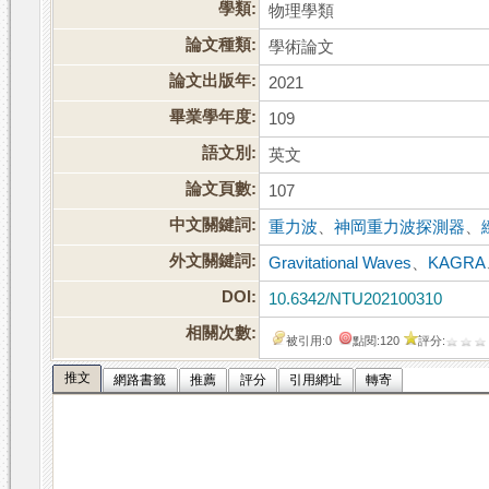
學類:
物理學類
論文種類:
學術論文
論文出版年:
2021
畢業學年度:
109
語文別:
英文
論文頁數:
107
中文關鍵詞:
重力波
、
神岡重力波探測器
、
外文關鍵詞:
Gravitational Waves
、
KAGRA
DOI:
10.6342/NTU202100310
相關次數:
被引用:0
點閱:120
評分:
推文
網路書籤
推薦
評分
引用網址
轉寄