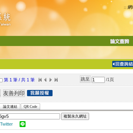
網
:::
功
能
切
換
導
覽
/1
頁
第 1 筆 / 共 1 筆
列
論文連結
QR Code
複製永久網址
Twitter