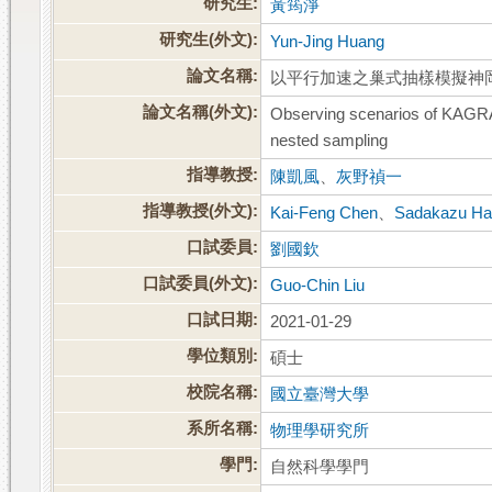
研究生:
黃筠淨
研究生(外文):
Yun-Jing Huang
論文名稱:
以平行加速之巢式抽樣模擬神
論文名稱(外文):
Observing scenarios of KAGRA 
nested sampling
指導教授:
陳凱風
、
灰野禎一
指導教授(外文):
Kai-Feng Chen
、
Sadakazu Ha
口試委員:
劉國欽
口試委員(外文):
Guo-Chin Liu
口試日期:
2021-01-29
學位類別:
碩士
校院名稱:
國立臺灣大學
系所名稱:
物理學研究所
學門:
自然科學學門