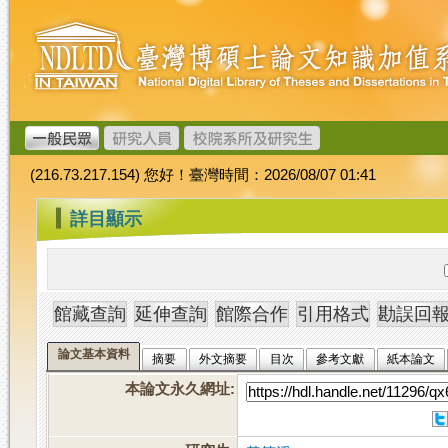
跳
臺
到
灣
主
博
要
碩
內
士
容
論
文
(216.73.217.154) 您好！臺灣時間：2026/08/07 01:41
加
值
:::
詳目顯示
系
統
論文基本資料
摘要
外文摘要
目次
參考文獻
紙本論文
本論文永久網址
: