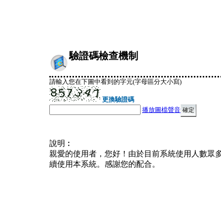
驗證碼檢查機制
請輸入您在下圖中看到的字元(字母區分大小寫)
更換驗證碼
播放圖檔聲音
說明︰
親愛的使用者，您好！由於目前系統使用人數眾
續使用本系統。感謝您的配合。