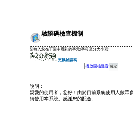
驗證碼檢查機制
請輸入您在下圖中看到的字元(字母區分大小寫)
更換驗證碼
播放圖檔聲音
說明︰
親愛的使用者，您好！由於目前系統使用人數眾
續使用本系統。感謝您的配合。