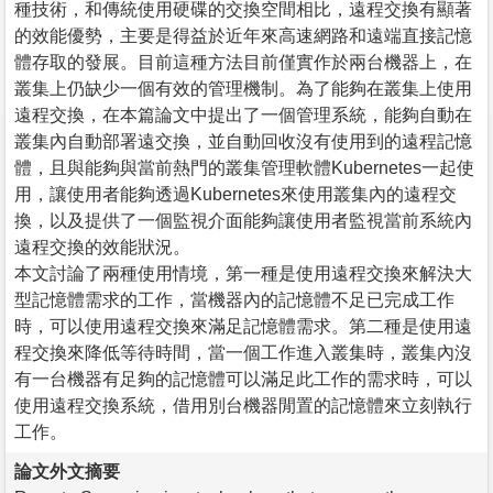
種技術，和傳統使用硬碟的交換空間相比，遠程交換有顯著
的效能優勢，主要是得益於近年來高速網路和遠端直接記憶
體存取的發展。目前這種方法目前僅實作於兩台機器上，在
叢集上仍缺少一個有效的管理機制。為了能夠在叢集上使用
遠程交換，在本篇論文中提出了一個管理系統，能夠自動在
叢集內自動部署遠交換，並自動回收沒有使用到的遠程記憶
體，且與能夠與當前熱門的叢集管理軟體Kubernetes一起使
用，讓使用者能夠透過Kubernetes來使用叢集內的遠程交
換，以及提供了一個監視介面能夠讓使用者監視當前系統內
遠程交換的效能狀況。
本文討論了兩種使用情境，第一種是使用遠程交換來解決大
型記憶體需求的工作，當機器內的記憶體不足已完成工作
時，可以使用遠程交換來滿足記憶體需求。第二種是使用遠
程交換來降低等待時間，當一個工作進入叢集時，叢集內沒
有一台機器有足夠的記憶體可以滿足此工作的需求時，可以
使用遠程交換系統，借用別台機器閒置的記憶體來立刻執行
工作。
論文外文摘要