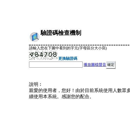
驗證碼檢查機制
請輸入您在下圖中看到的字元(字母區分大小寫)
更換驗證碼
播放圖檔聲音
說明︰
親愛的使用者，您好！由於目前系統使用人數眾
續使用本系統。感謝您的配合。