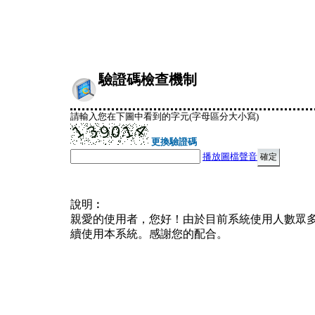
驗證碼檢查機制
請輸入您在下圖中看到的字元(字母區分大小寫)
更換驗證碼
播放圖檔聲音
說明︰
親愛的使用者，您好！由於目前系統使用人數眾
續使用本系統。感謝您的配合。