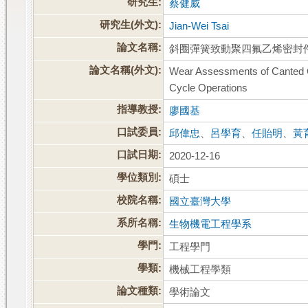
研究生:
蔡健威
研究生(外文):
Jian-Wei Tsai
論文名稱:
斜圈彈簧致動聚四氟乙烯密封
論文名稱(外文):
Wear Assessments of Canted Co
Cycle Operations
指導教授:
廖國基
口試委員:
邱偉忠
、
呂學育
、
任貽明
、
黃
口試日期:
2020-12-16
學位類別:
碩士
校院名稱:
國立臺灣大學
系所名稱:
生物機電工程學系
學門:
工程學門
學類:
機械工程學類
論文種類:
學術論文