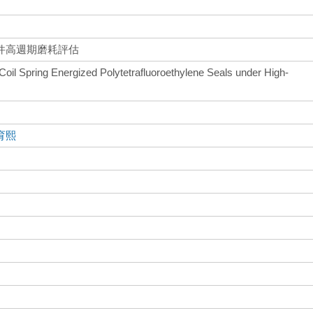
件高週期磨耗評估
il Spring Energized Polytetrafluoroethylene Seals under High-
育熙