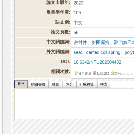
論文出版年:
2020
畢業學年度:
109
語文別:
中文
論文頁數:
56
中文關鍵詞:
密封件
、
斜圈彈簧
、
聚四氟乙
外文關鍵詞:
seal
、
canted coil spring
、
poly
DOI:
10.6342/NTU202004482
相關次數:
被引用:0
點閱:232
評分:
推文
網路書籤
推薦
評分
引用網址
轉寄