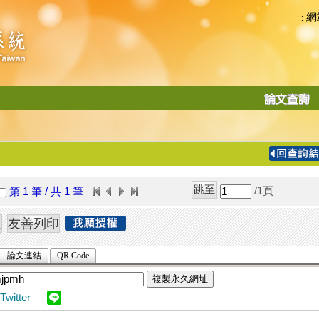
網
:::
功
能
切
換
導
覽
/1
頁
第 1 筆 / 共 1 筆
列
論文連結
QR Code
複製永久網址
Twitter