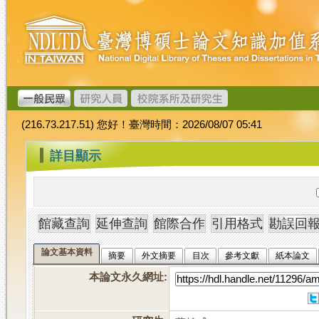
跳
臺
到
灣
主
博
要
碩
內
士
容
論
文
(216.73.217.51) 您好！臺灣時間：2026/08/07 05:41
加
值
:::
詳目顯示
系
統
論文基本資料
摘要
外文摘要
目次
參考文獻
紙本論文
本論文永久網址
: