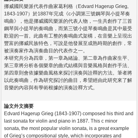
挪威國民樂派代表作曲家葛利格（Edvard Hagerup Grieg,
1843-1907）於1887年完成《c小調第三號鋼琴與小提琴奏
鳴曲》，他是挪威國民樂派的代表人物，一生共創作了三首
鋼琴與小提琴的奏鳴曲，而第三號小提琴奏鳴曲是其中最受
歡迎的一首。此曲有工整的奏鳴曲式架構，在音樂上呈現出
豐富的挪威民族特色，可說是他發展至成熟時期的創作，常
被演奏家作為演奏曲目的代表作之一。
本研究共分為四章，第一章為緒論、第二章為作曲家生平、
第三章將分析各個樂章的曲式結構與音樂風格與創作手法、
第四章則會依據樂曲風格來探討演奏與詮釋的方法。筆者將
以此奏鳴曲，作為研究探討的曲目，希望經由此研究來了解
音樂的內容與有學術根據的演奏詮釋方式。
論文外文摘要
Edvard Hagerup Grieg (1843-1907) composed his third and
last sonata for violin and piano in 1887. This c minor
sonata, the most popular violin sonata, is a great example
of Grieg’s compositional style, which incorporates and