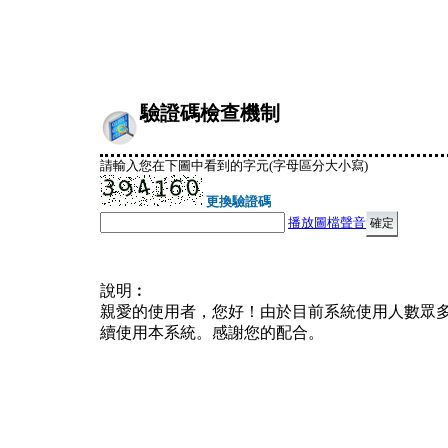
驗證碼檢查機制
請輸入您在下圖中看到的字元(字母區分大小寫)
更換驗證碼
播放圖檔聲音
說明︰
親愛的使用者，您好！由於目前系統使用人數眾
續使用本系統。感謝您的配合。