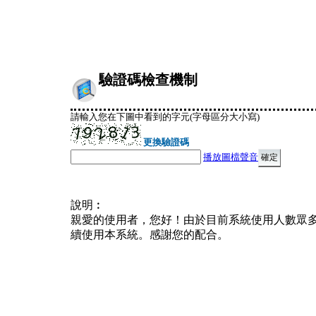
驗證碼檢查機制
請輸入您在下圖中看到的字元(字母區分大小寫)
更換驗證碼
播放圖檔聲音
說明︰
親愛的使用者，您好！由於目前系統使用人數眾
續使用本系統。感謝您的配合。