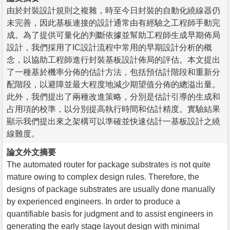
由於封裝設計規則之複雜，時至今日封裝的自動化繞線器仍
未完善，因此基板連接的設計通常由有經驗之工程師手動完
成。為了提供可量化的判斷依據並幫助工程師生成早期佈局
設計，我們採用了IC設計流程中常用的早期設計分析的概
念，以協助工程師進行封裝基板設計佈局的評估。本文提出
了一種基於機率分佈的估計方法，包括預估計階段和重新分
配階段，以避障並最大程度地減少期望值分佈的總溢出量。
此外，我們提出了兩種改進策略，分別是估計引導的生成和
占用項的校準，以分別提高執行時間和估計精度。實驗結果
顯示我們提出來之架構可以準確並快速估計一基板設計之繞
線難度。
論文外文摘要
The automated router for package substrates is not quite
mature owing to complex design rules. Therefore, the
designs of package substrates are usually done manually
by experienced engineers. In order to produce a
quantifiable basis for judgment and to assist engineers in
generating the early stage layout design with minimal