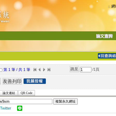
網
:::
功
能
切
換
導
覽
/1
頁
第 1 筆 / 共 1 筆
列
論文連結
QR Code
複製永久網址
Twitter