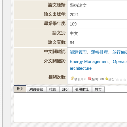
論文種類:
學術論文
論文出版年:
2021
畢業學年度:
109
語文別:
中文
論文頁數:
64
中文關鍵詞:
能源管理
、
運轉排程
、
並行備
外文關鍵詞:
Energy Management
、
Operati
architecture
相關次數:
被引用:0
點閱:500
評分:
推文
網路書籤
推薦
評分
引用網址
轉寄