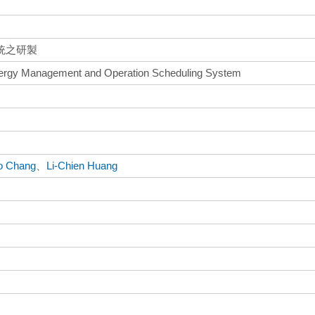
統之研製
nergy Management and Operation Scheduling System
o Chang
、
Li-Chien Huang