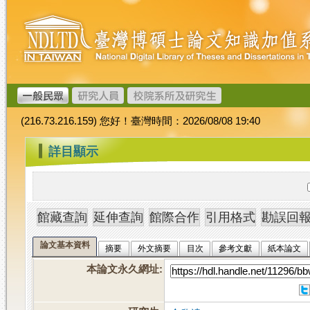
跳
臺
到
灣
主
博
要
碩
內
士
容
論
文
(216.73.216.159) 您好！臺灣時間：2026/08/08 19:40
加
值
:::
詳目顯示
系
統
論文基本資料
摘要
外文摘要
目次
參考文獻
紙本論文
本論文永久網址
: