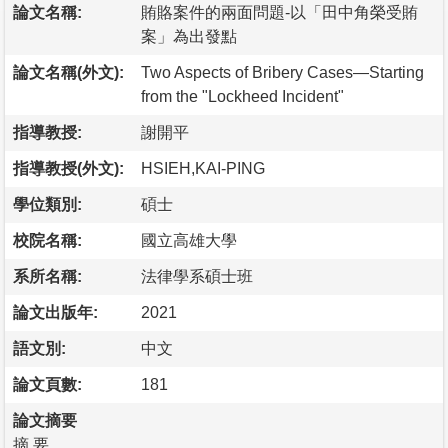
論文名稱:
賄賂案件的兩面問題-以「田中角榮受賄
案」為出發點
論文名稱(外文):
Two Aspects of Bribery Cases—Starting
from the "Lockheed Incident"
指導教授:
謝開平
指導教授(外文):
HSIEH,KAI-PING
學位類別:
碩士
校院名稱:
國立高雄大學
系所名稱:
法律學系碩士班
論文出版年:
2021
語文別:
中文
論文頁數:
181
論文摘要
摘 要