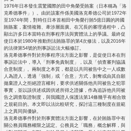
1976年日本發生震驚國際的田中角榮受賄案（日本稱為「洛
克希德事件」）。由於該案件係美國洛克希德公司於1972年
至1974年間，對時任日本首相田中角榮行賄5億日圓的跨國
賄賂案，案情複雜、牽涉層面廣。在冗長的審理過程中，凸
顯出許多日本當時在刑事程序法與實體法上的爭議。最終促
使日本於1980年推動刑法賄賂罪的第4次修法，以及2016年
的法律第54號的刑事訴訟法大幅修訂。
洛克希德事件對於刑事程序法方面之影響，是促使日本在刑
事訴訟法中，導入「刑事免責制度」，以及「偵查審判協議
合意制度」。兩制度之本質，都是以共同被告中之一人或數
人為證人，透過「強制」或「合意」方式，剝奪或由其自願
拋棄證人之拒絕證言權利，要求供述關係他共同被告之犯罪
事實，並以該供述或因供述所得之證據，作為追訴他共同被
告之調查取證制度，與我國證人保護法第14條幾乎有相合致
之規範目的。本文即以法比較研究，探討這三種制度在規範
上之異同與優缺。
洛克希德事件對於刑事實體法方面之影響，在於賄賂罪中有
關公務員職務權限之認定。公務員之「職務」概念解釋，與