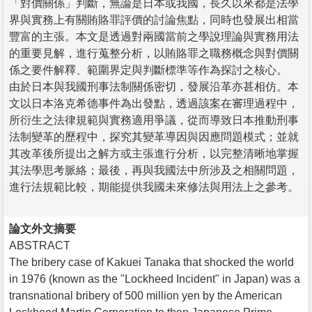
「對價關係」判斷，無論是日本或我國，長久以來都是法學
界與實務上有關賄賂罪評價的討論焦點，同時也發展出相當
豐富的主張。本文是透過對兩國當前之學說理論與實務用法
的重要見解，進行蒐整分析，以賄賂罪之職務概念與對價關
係之要件解釋、範圍界定與判斷標準等作為探討之核心。
由於日本與我國刑事法制關係密切，發展沿革亦甚相仿。本
文以日本洛克希德事件為出發點，透過該案在審理過程中，
所衍生之法律規範與實務適用爭議，從而導致日本推動刑事
法制變革的歷程中，探究其變革導因與因應問題模式；並就
其改革後所提出之解方或主張進行分析，以完整清晰地掌握
其法學思考脈絡；最後，再與我國法中所涉及之相關問題，
進行法規範比較，期能提供我國未來修法與用法上之參考。
論文外文摘要
ABSTRACT
The bribery case of Kakuei Tanaka that shocked the world
in 1976 (known as the "Lockheed Incident" in Japan) was a
transnational bribery of 500 million yen by the American