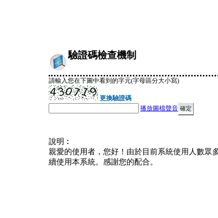
驗證碼檢查機制
請輸入您在下圖中看到的字元(字母區分大小寫)
更換驗證碼
播放圖檔聲音
說明︰
親愛的使用者，您好！由於目前系統使用人數眾
續使用本系統。感謝您的配合。