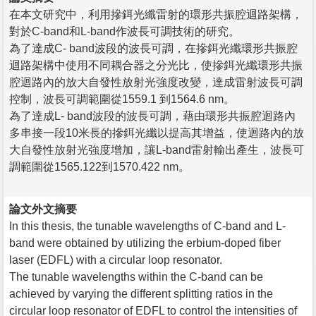
在本文研究中，利用摻鉺光纖雷射的環形共振腔迴路架構，
對於C-band和L-band作波長可調技術的研究。
為了達成C- band波段的波長可調，在摻鉺光纖環形共振腔
迴路架構中使用不同耦合器之分光比，使摻鉺光纖環形共振
腔迴路內的放大自發性放射光強度改變，達成雷射波長可調
控制，波長可調範圍從1559.1 到1564.6 nm。
為了達成L- band波段的波長可調，藉由環形共振腔迴路內
多串接一段10米長的摻鉺光纖以提高其增益，使迴路內的放
大自發性放射光強度增加，讓L-band雷射輸出產生，波長可
調範圍從1565.122到1570.422 nm。
論文外文摘要
In this thesis, the tunable wavelengths of C-band and L-
band were obtained by utilizing the erbium-doped fiber
laser (EDFL) with a circular loop resonator.
The tunable wavelengths within the C-band can be
achieved by varying the different splitting ratios in the
circular loop resonator of EDFL to control the intensities of