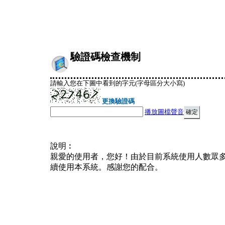
驗證碼檢查機制
請輸入您在下圖中看到的字元(字母區分大小寫)
更換驗證碼
播放圖檔聲音
說明︰
親愛的使用者，您好！由於目前系統使用人數眾
續使用本系統。感謝您的配合。