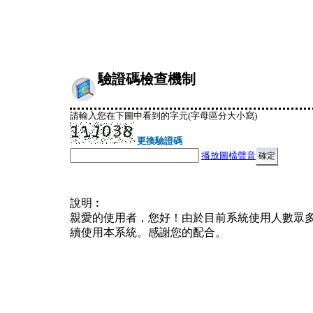
驗證碼檢查機制
請輸入您在下圖中看到的字元(字母區分大小寫)
更換驗證碼
播放圖檔聲音
說明︰
親愛的使用者，您好！由於目前系統使用人數眾
續使用本系統。感謝您的配合。