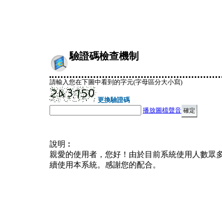
驗證碼檢查機制
請輸入您在下圖中看到的字元(字母區分大小寫)
更換驗證碼
播放圖檔聲音
說明︰
親愛的使用者，您好！由於目前系統使用人數眾
續使用本系統。感謝您的配合。