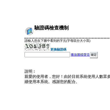
驗證碼檢查機制
請輸入您在下圖中看到的字元(字母區分大小寫)
更換驗證碼
播放圖檔聲音
說明︰
親愛的使用者，您好！由於目前系統使用人數眾
續使用本系統。感謝您的配合。