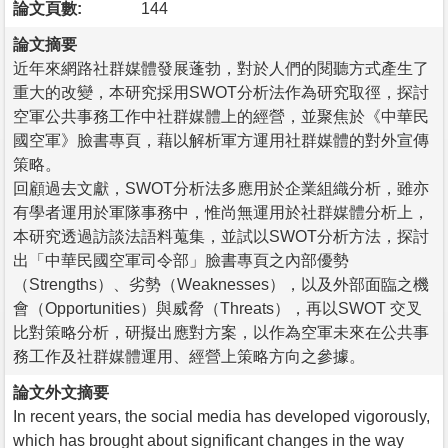
論文頁數:
144
論文摘要
近年來網路社群媒體發展蓬勃，對於人們的閱聽方式產生了
重大的改變，本研究採用SWOT分析法作為研究取徑，探討
空軍公共事務工作中社群媒體上的經營，並聚焦於《中華民
國空軍》臉書專頁，藉以解析軍方運用社群媒體的對外宣傳
策略。
回顧過去文獻，SWOT分析法多應用於企業組織分析，雖亦
有學者運用於軍隊事務中，惟尚無運用於社群媒體分析上，
本研究透過訪談法語料蒐集，並試以SWOT分析方法，探討
出「中華民國空軍司令部」臉書專頁之內部優勢
（Strengths）、劣勢（Weaknesses），以及外部面臨之機
會（Opportunities）與威脅（Threats），再以SWOT 交叉
比對策略分析，研擬出應對方案，以作為空軍未來在公共事
務工作及社群媒體運用、經營上策略方向之參據。
論文外文摘要
In recent years, the social media has developed vigorously,
which has brought about significant changes in the way