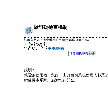
驗證碼檢查機制
請輸入您在下圖中看到的字元(字母區分大小寫)
更換驗證碼
播放圖檔聲音
說明︰
親愛的使用者，您好！由於目前系統使用人數眾
續使用本系統。感謝您的配合。