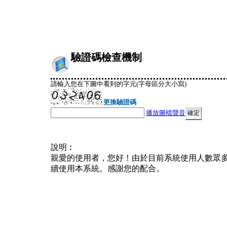
驗證碼檢查機制
請輸入您在下圖中看到的字元(字母區分大小寫)
更換驗證碼
播放圖檔聲音
說明︰
親愛的使用者，您好！由於目前系統使用人數眾
續使用本系統。感謝您的配合。