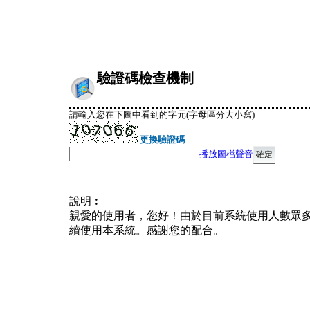
驗證碼檢查機制
請輸入您在下圖中看到的字元(字母區分大小寫)
更換驗證碼
播放圖檔聲音
說明︰
親愛的使用者，您好！由於目前系統使用人數眾
續使用本系統。感謝您的配合。