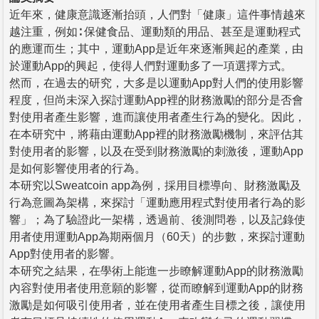
近年來，健康意識逐漸抬頭，人們對「健康」這件事情越來
越注重，例如∶ 保健食品、運動類的用品、甚至是運動程式
的應運而生；其中，運動App是近年來逐漸興起的產業，由
於運動App的興起，使得人們對運動多了一項選擇方式。
然而，在過去的研究，大多是以運動App對人們的使用影響
程度，但尚未深入探討運動App裡的財務激勵的部分是否會
對使用者產生影響，進而讓使用者產生行為的變化。因此，
在本研究中，將藉由運動App裡的財務激勵機制，來評估其
對使用者的影響，以及在受到財務激勵的刺激後，運動App
是如何影響使用者的行為。
本研究以Sweatcoin app為例，採用目標導向、財務激勵及
行為意圖為架構，來探討「運動應用程式對使用者行為的影
響」；為了驗證此一架構，透過前、後測問卷，以及記錄使
用者使用運動App為期兩個月（60天）的步數，來探討運動
App對使用者的影響。
本研究之結果，在學術上能進一步瞭解運動App的財務激勵
內容對使用者使用意願的影響，從而瞭解到運動App的財務
激勵是如何吸引使用者，並在使用者產生目標之後，讓使用