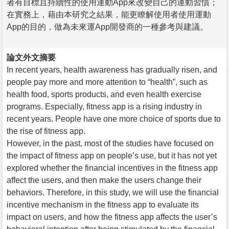
者有目標且持續性的使用運動App來改變自己的運動習慣；
在實務上，藉由本研究之結果，能更瞭解使用者使用運動
App的目的，做為未來運App開發商的一種參考與建議。
論文外文摘要
In recent years, health awareness has gradually risen, and
people pay more and more attention to “health”, such as
health food, sports products, and even health exercise
programs. Especially, fitness app is a rising industry in
recent years. People have one more choice of sports due to
the rise of fitness app.
However, in the past, most of the studies have focused on
the impact of fitness app on people’s use, but it has not yet
explored whether the financial incentives in the fitness app
affect the users, and then make the users change their
behaviors. Therefore, in this study, we will use the financial
incentive mechanism in the fitness app to evaluate its
impact on users, and how the fitness app affects the user’s