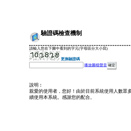
驗證碼檢查機制
請輸入您在下圖中看到的字元(字母區分大小寫)
更換驗證碼
播放圖檔聲音
說明︰
親愛的使用者，您好！由於目前系統使用人數眾
續使用本系統。感謝您的配合。