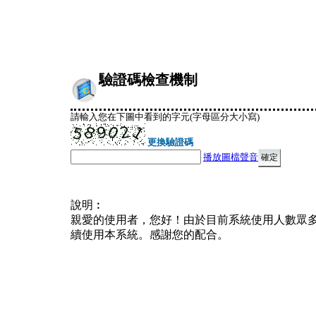
驗證碼檢查機制
請輸入您在下圖中看到的字元(字母區分大小寫)
更換驗證碼
播放圖檔聲音
說明︰
親愛的使用者，您好！由於目前系統使用人數眾
續使用本系統。感謝您的配合。